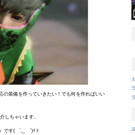
応の装備を作っていきたい！でも何を作ればいい
介しちゃいます。
3
）です( ´,_ゝ`)ｲ ﾋ