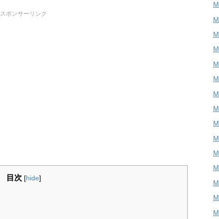
M
スポンサーリンク
M
M
M
M
M
M
M
目次
[
hide
]
M
M