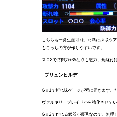
こちらも一発生産可能。材料は採取ツア
もこっちの方が作りやすいです。
スロ3で防御力+35な点も魅力。覚醒
ブリュンヒルデ
G☆1で斬れ味ゲージが紫に届きます。
ヴァルキリーブレイドから強化させてい
G☆2で作れる武器が優秀なので、無理