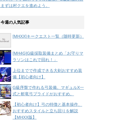
にまずは村クエを進めよう。
今週の人気記事
[MHXX]キークエスト一覧（随時更新）
[MH4G]G級採取装備まとめ「お守りマ
ラソンはこれで回れ！」
上位までで作成できる大剣おすすめ装
備【初心者向け】
G級序盤で作れる弓装備。マギュルX一
式と斬竜弓プライドがおすすめ。
【初心者向け】弓の特徴と基本操作、
おすすめスタイルと立ち回りを解説
【MHXX版】