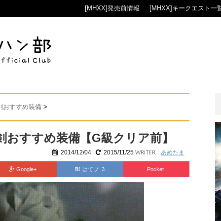
[MHXX]発売前情報
[MHXX]キークエスト一
大剣おすすめ装備
>
剣おすすめ装備【G級クリア前】
2014/12/04
2015/11/25
あめたま
writer :
Google+
はてブ 3
Pocket