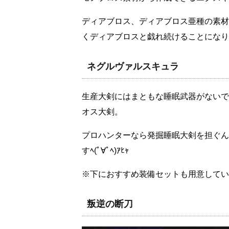
ディアブロス、ディアブロス亜種の素材
くディアブロスと戯れ続けることになります( 
ネグルヴァルスキュラ
生産大剣にはまともな睡眠武器がないで
オス大剣。
プロハンターなら発掘睡眠大剣を担ぐん
すﾍ(ﾟ∀ﾟﾍ)ｱﾋｬ
※下におすすめ装備セットも用意してい
叛逆の断刀