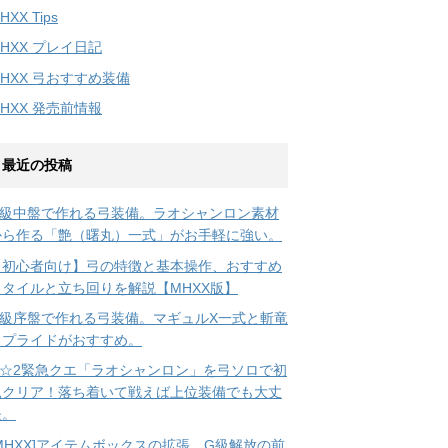
HXX Tips
HXX プレイ日記
HXX 弓おすすめ装備
HXX 発売前情報
最近の投稿
G級中盤で作れる弓装備。ラオシャンロン素材
から作る「艶（曙丸）一式」がお手軽に強い。
【初心者向け】弓の特徴と基本操作、おすすめ
スタイルと立ち回りを解説【MHXX版】
G級序盤で作れる弓装備。マギュルX一式と斬竜
弓プライドがおすすめ。
G☆2緊急クエ「ラオシャンロン」を弓ソロで初
見クリア！落ち着いて戦えば上位装備でも大丈
夫。
[MHXX]アイテムボックスの拡張。G級解放の前