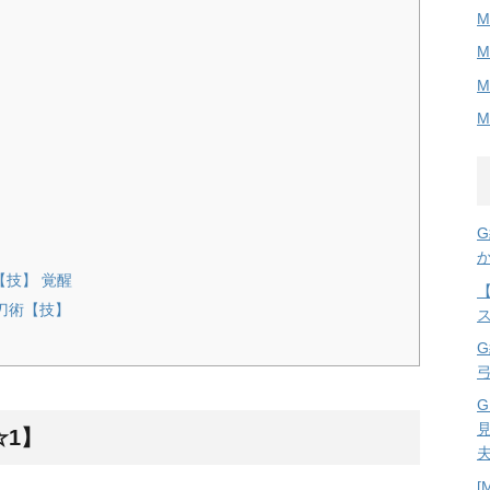
M
M
M
M
【技】 覚醒
抜刀術【技】
☆1】