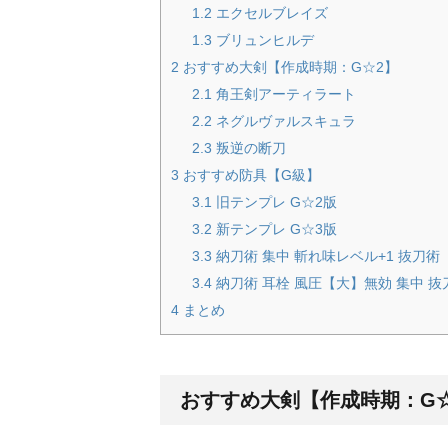
1.2
エクセルブレイズ
1.3
ブリュンヒルデ
2
おすすめ大剣【作成時期：G☆2】
2.1
角王剣アーティラート
2.2
ネグルヴァルスキュラ
2.3
叛逆の断刀
3
おすすめ防具【G級】
3.1
旧テンプレ G☆2版
3.2
新テンプレ G☆3版
3.3
納刀術 集中 斬れ味レベル+1 抜刀術
3.4
納刀術 耳栓 風圧【大】無効 集中 
4
まとめ
おすすめ大剣【作成時期：G